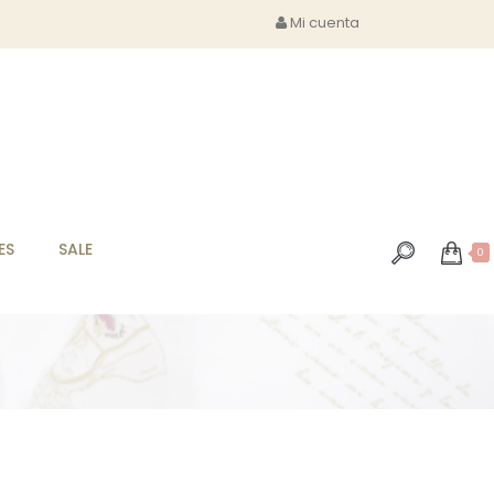
Mi cuenta
ES
SALE
0