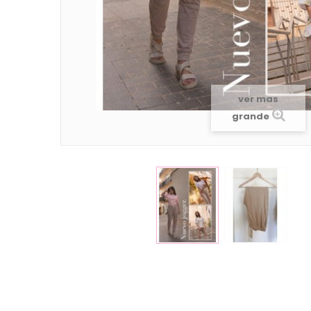
ver mas
grande