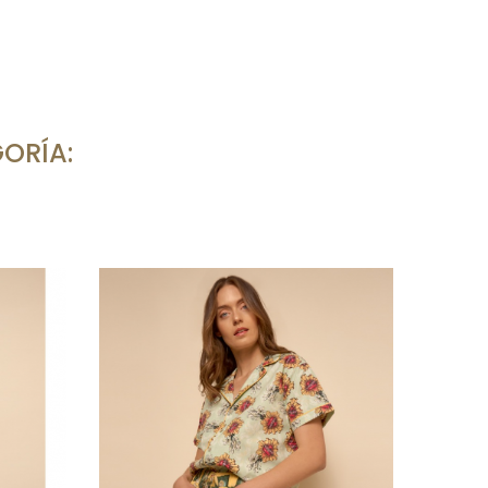
ORÍA:
Cam