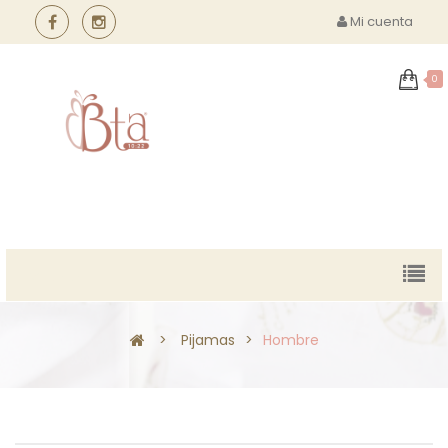
Mi cuenta
0
MENU
>
Pijamas
>
Hombre