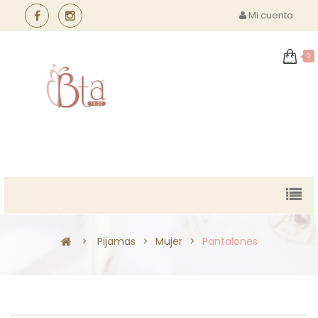
Mi cuenta
0
MENU
>
Pijamas
>
Mujer
>
Pantalones